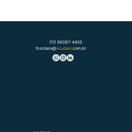
(11) 99267-4405
fcordaro@
scudieri
.com.br