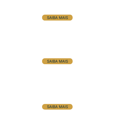
Pricing Management
SAIBA MAIS
Interim Management
SAIBA MAIS
Diagnóstico da performance operacional e
financeira (Scudieri)
SAIBA MAIS