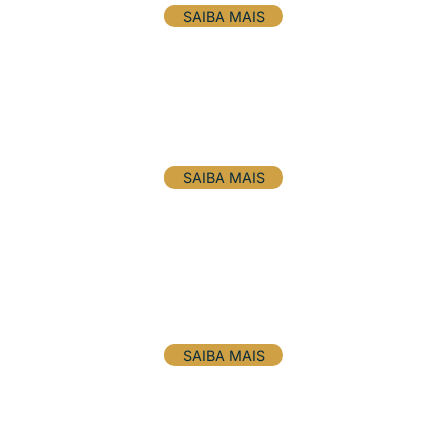
SAIBA MAIS
Planejamento estratégico
SAIBA MAIS
Estratégias de expansão na cadeia de valor e
diversificação
SAIBA MAIS