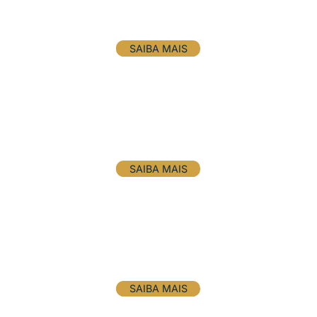
Agro e alimentos
SAIBA MAIS
Energia e sustentabilidade
SAIBA MAIS
Transporte e logística
SAIBA MAIS