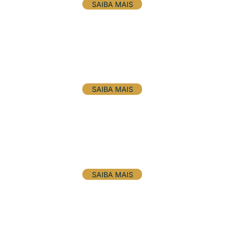
SAIBA MAIS
Saúde e life sciences
SAIBA MAIS
Varejo e consumo
SAIBA MAIS