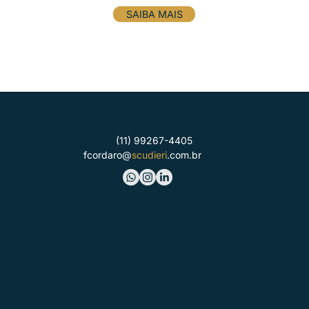
SAIBA MAIS
(11) 99267-4405
fcordaro@
scudieri
.com.br